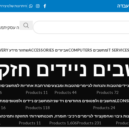
היתרונות שלנו
יצירת
מחלקה עסקית
מח
מחשבים COMPUTERS
אביזרים ACCESSORIES
שחזור מידע SMART-RECOVERY
ם ניידים חזקים
יידים
הטבות והנחות לגיימרים
הטבות ומבצעים
הרחבת אחריות למחשבים
ז
Products
11 Products
44 Products
72 Products
מחשבים ולפטופים מחודשים ויד שניה
מחשבים ניידים ולפטופים
מחשב
16 Products
118 Products
24 Products
ות גיבוי ואחסון
ציוד לגיימרים
רכיבי חומרה, תוכנות
שירותי תחזוקה ותמיכה
ת
cts
11 Products
1,606 Products
231 Products