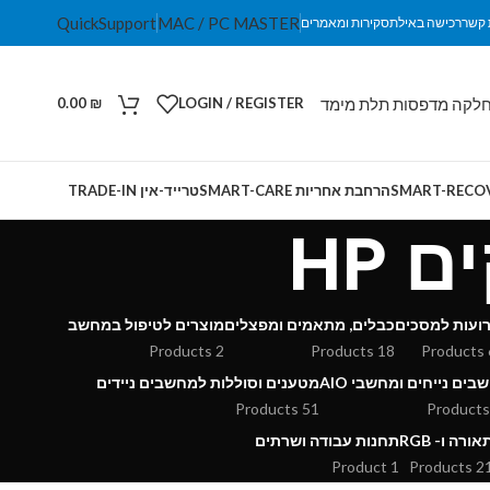
QuickSupport
MAC / PC MASTER
 קשר
רכישה באילת
סקירות ומאמרים
לקה מדפסות תלת מימד
0.00
₪
LOGIN / REGISTER
הרחבת אחריות SMART-CARE
טרייד-אין TRADE-IN
 HP
רועות למסכים
כבלים, מתאמים ומפצלים
מוצרים לטיפול במחשב
2 Products
18 Products
6 
ים נייחים ומחשבי AIO
מטענים וסוללות למחשבים ניידים
51 Products
אורה ו- RGB
תחנות עבודה ושרתים
1 Product
21 Produ