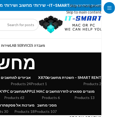
IT-SMART- שירותי מחשוב ושירותי מעבדה
LEONSKYPC
Skip to navigation
IT-SMART
Skip to main content
מעבדה LAB SERVICES
שירות IT SERVICES
מחשבי
SMART RENT – השכרת מחשבים
X870
אביזרים למחשבים נ
24 Products
1 Product
2 Products
מוצרים סמארט לחדר
מחשבים APPLE MAC
מחשבים LEONSKYPC
63 Products
6 Products
13 Products
מסכי מחשב
מערכות אל פסק
פתרונ
30 Products
18 Products
107 Products