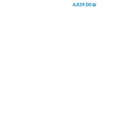
6,439.00
₪