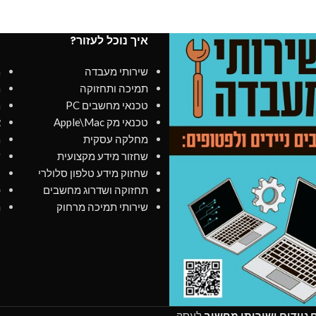
איך נוכל לעזור?
מ
שירותי מעבדה
מ
תמיכה ותחזוקה
מ
טכנאי מחשבים PC
מ
טכנאי מק Apple\Mac
א
מחלקה עסקית
מ
שחזור מידע מקצועית
ש
שחזוק מידע טלפון סלולרי
כ
תחזוקה ושדרוג מחשבים
פ
שירותי תמיכה מרחוק
ת
ניידים ושירותי מחשוב
לעסק