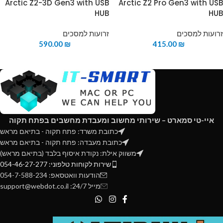
Arctic Z2-3D Gen3 with USB
Arctic Z2 Pro Gen3 with USB
HUB
HUB
זרועות למסכים
זרועות למסכים
590.00
₪
415.00
₪
איי-טי סמארט – שירותי מחשוב ומעבדת מחשבים בפתח תקוה
כתובת משרד: פתח תקוה - בתיאם מראש
כתובת מעבדה: פתח תקוה - בתיאם מראש
משווק אילת: נקודת איסוף בלבד (בתיאם מראש)
שירות לקוחות טלפוני: 054-46-27-277
הודעות וואטסאפ: 054-7-588-234
מייל 24/7: support@webdot.co.il