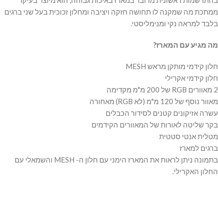
בהתרשמות ראשונית מדובר במארז באיכות גבוהה, הוא מיוצר בעיקר
ממתכת מה שמקנה לו תחושה חזקה ויציבה ומחלון זכוכית בעל שני ברגים
בלבד למראה נקי ומנימליסטי.
מה מגיע עם המארז?
חלון קידמי מותקן מראש MESH
חלון קידמי אקרילי
2 מאוורים RGB של 200 מ"מ מקדימה
מאוור נוסף של 120 מ"מ (לא RGB) מאחורה
עשרה אזיקונים קטנים לסידור הכבלים
בקר שליטה לאורות של המאוורים הקידמים
מטלית אנטי סטטית
ברגים למארז
בתמונה ניתן לראות את המארז הימני עם חלון ה- MESH והשמאלי עם
החלון האקרילי.