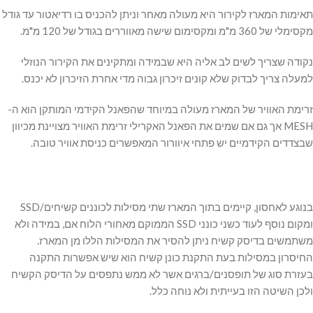
תאימות המארז לקירור היא מעולה מאחר וניתן להכניס בו רדיאטור עד גודל
מקסימלי של 360 מ"מ ומקסימום שישה מאווררים בגודל של 120 מ"מ.
נקודה שצריך לשים לב אליה היא שבמידה ומתקינים את הקירור הנוזלי
למעלה צריך לבדוק שלא קונים זיכרון גבוה מדי אחרת הזיכרון לא יכנס.
זרימת האוויר של המארז מעולה במיוחד שהפאנל הקידמי המותקן הוא ה-
MESH אך גם אם שמים את הפאנל האקרילי זרימת האוויר מצויינת מכיוון
שבצדדים הקידמיים יש פתחי איוורור המאפשרים כניסת אוויר טובה.
בנוגע לאחסון, קיימים בתוך המארז שתי מסילות לכוננים קשיחים/SSD
ומקום נוסף לעוד כשני כונני SSD הממוקם מאחורי הלוח אם, במידה ולא
משתמשים בדיסק קשיח ניתן להסיר את המסילות הללו מן המארז.
החיסרון במסילות בעת התקנת כונן קשיח הוא שיש אפשרות התקנה
בעזרת סוג של תופסנים/ברגים אשר לא ממש נתפסים על הדיסק הקשיח
ולכן השיטה הזו בעייתית ולא נוחה כלל.