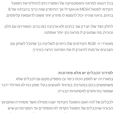
בכל הנוגע למראה והאסטטיקה של המארז ניתן להחליף את הפאנל
הקידמי לפנאל MESH או אקרילי אך החיסרון שזה כרוך בהברגה של 8
ברגים, נראה שהיה יכול להמצא לו פתרון יותר פשוט לדוגמאת קליפסים.
לחלון הצד שלו יש רק שני ברגים ולא ארבעה כמו ברוב המארזים עם חלון
זכוכית, מה שמעניק לו מראה נקי יותר ואסתטי.
מאווררי ה- RGB הקידמים שלו ניתנים לשליטה כך שתוכל לשחק עם
הצבעים על מנת להעניק לו את המראה הרצוי בעינייך.
לסידור הכבלים יש מלא פתרונות:
במארז זה יש לספק הכוח כיסוי ובו מספיק מקום גם לכבלים שלא
משתמשים בהם במערכת, במיוחד לאנשים בעלי ספק כוח לא מודולרי דבר
שמאוד נוח ותורם לאסתטיות הבנייה.
לכבלים של לוח האם והפאנל הקידמי ישנה מסילה אשר מסתירה אותם אך
הבעיה שהכבלים של הפאנל הקדמי לא מוסתרים עד הסוף מכיוון שיש