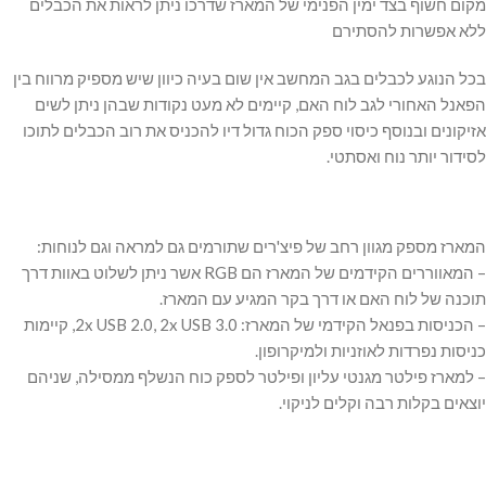
מקום חשוף בצד ימין הפנימי של המארז שדרכו ניתן לראות את הכבלים
ללא אפשרות להסתירם
בכל הנוגע לכבלים בגב המחשב אין שום בעיה כיוון שיש מספיק מרווח בין
הפאנל האחורי לגב לוח האם, קיימים לא מעט נקודות שבהן ניתן לשים
אזיקונים ובנוסף כיסוי ספק הכוח גדול דיו להכניס את רוב הכבלים לתוכו
לסידור יותר נוח ואסתטי.
המארז מספק מגוון רחב של פיצ'רים שתורמים גם למראה וגם לנוחות:
– המאווררים הקידמים של המארז הם RGB אשר ניתן לשלוט באוות דרך
תוכנה של לוח האם או דרך בקר המגיע עם המארז.
– הכניסות בפנאל הקידמי של המארז: 2x USB 2.0, 2x USB 3.0, קיימות
כניסות נפרדות לאוזניות ולמיקרופון.
– למארז פילטר מגנטי עליון ופילטר לספק כוח הנשלף ממסילה, שניהם
יוצאים בקלות רבה וקלים לניקוי.