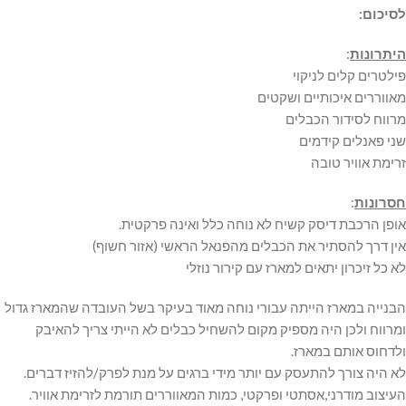
לסיכום:
היתרונות
:
פילטרים קלים לניקוי
מאווררים איכותיים ושקטים
מרווח לסידור הכבלים
שני פאנלים קידמים
זרימת אוויר טובה
חסרונות
:
אופן הרכבת דיסק קשיח לא נוחה כלל ואינה פרקטית.
אין דרך להסתיר את הכבלים מהפנאל הראשי (אזור חשוף)
לא כל זיכרון יתאים למארז עם קירור נוזלי
הבנייה במארז הייתה עבורי נוחה מאוד בעיקר בשל העובדה שהמארז גדול
ומרווח ולכן היה מספיק מקום להשחיל כבלים לא הייתי צריך להאיבק
ולדחוס אותם במארז.
לא היה צורך להתעסק עם יותר מידי ברגים על מנת לפרק/להזיז דברים.
העיצוב מודרני,אסתטי ופרקטי, כמות המאווררים תורמת לזרימת אוויר.