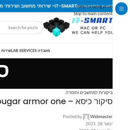
IT-SMART- שירותי מחשוב ושירותי מעבדה
LEONSKYPC
Skip to navigation
IT-SMART
Skip to main content
מעבדה LAB SERVICES
שירות IT SERVICES
ס
ביקורות למחשבים וחומרה
סיקור כיסא – Cougar armor one
Posted by
Webmaster
ינואר 18, 2021