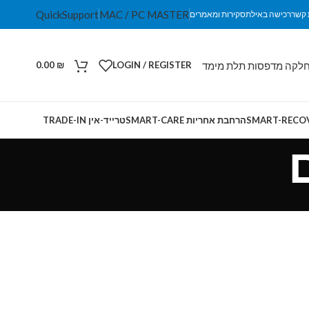
QuickSupport
MAC / PC MASTER
 קשר
רכישה באילת
סקירות ומאמרים
לקה מדפסות תלת מימד
0.00
₪
LOGIN / REGISTER
הרחבת אחריות SMART-CARE
טרייד-אין TRADE-IN