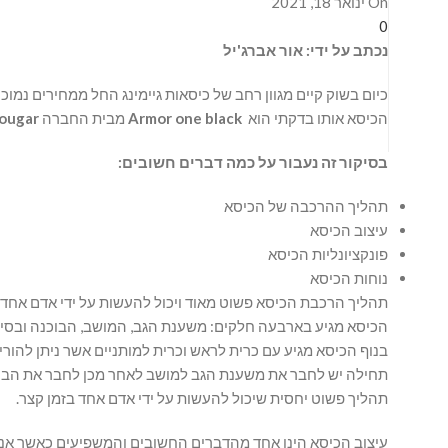
On ינואר 18, 2021
0
נכתב על ידי: אור אברג'יל
כיום בשוק קיים מגוון רחב של כיסאות גיימינג החל ממחירים נמו
הכיסא אותו בדקתי הוא
Armor one black
מבית החברה
ougar
בסיקור זה נעבור על כמה דברים חשובים:
תהליך ההרכבה של הכיסא
עיצוב הכיסא
פונקציונליות הכיסא
נוחות הכיסא
תהליך הרכבת הכיסא פשוט מאוד ויכול להעשות על ידי אדם אחד 
הכיסא מגיע בארבעה חלקים: משענת הגב, המושב, הבוכנה ובסיס
בנוף הכיסא מגיע עם כרית לראש וכרית למותניים אשר ניתן להורי
תחילה יש לחבר את משענת הגב למושב לאחר מכן לחבר את הבוכ
תהליך פשוט יחסית שיכול להעשות על ידי אדם אחד בזמן קצר.
עיצוב הכיסא הינו אחד מהדברים החשובים והמשפיעים כאשר אנו 