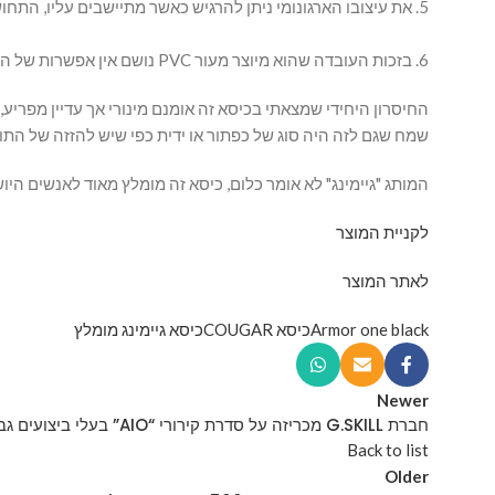
5. את עיצובו הארגונומי ניתן להרגיש כאשר מתיישבים עליו, התחושה היא שהכיסא נוצר במיוחד בשבילך, יש תמיכה טובה לגב לידיים ולרגליים.
6. בזכות העובדה שהוא מיוצר מעור PVC נושם אין אפשרות של הזעה והחלקה מהכיסא כמו בכיסאות עור רגילים דבר המאפשר ישיבה ממושכת ונוחה.
החיסרון היחידי שמצאתי בכיסא זה אומנם מינורי אך עדיין מפרי
שמח שגם לזה היה סוג של כפתור או ידית כפי שיש להזזה של הת
המותג "גיימינג" לא אומר כלום, כיסא זה מומלץ מאוד לאנשים ה
לקניית המוצר
לאתר המוצר
Armor one black
כיסא COUGAR
כיסא גיימינג מומלץ
Newer
חברת G.SKILL מכריזה על סדרת קירורי “AIO” בעלי ביצועים גבוהים
Back to list
Older