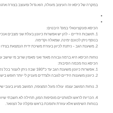
במקרה של כיסא זה העיצוב מעולה, הוא גדול ומעוצב בצורה ארגונומית ויפה, 
הכיסא פונקציונאלי במס' היבטים:
1. תושבות הידיים – להן יש אפשרות כיוונון בעלת שני מצבים אנכיים, אחד גבוה ואחד נמוך. ניתן להחליף בין המצבים בעזרת משיכת ידית אשר נמצאת על כל אחת מן התושבות.
בנוסף ניתן לכוונם ימינה, שמאלה וקדימה.
2. משענת הגב – ניתנת לכיוון בעזרת משיכת ידית הנמצאת בצידו הימיני של מושב הכיסא עד לזוית של 180°, מצב שכיבה ובישיבה עד כ90°.
נוחות הכיסא היא ברמה גבוהה מאוד ואני מאמין שרוב מי שישב עליו
הכיסא נוח מכמה הסיבות:
1. אפשרות כיוונון משענת הגב עד כ180° שבה ניתן לעצור בכל נקודה, מעניקה מגוון רחב של אפשרויות ומאפשרת לבחור את הזווית הנוחה ביותר.
2. כיוונון משענות הידיים לגובה ולצדדים מעניק לי יותר חופש בישיבה על הכיסא בצורה בה אני בוחר ולא נוצר מצב בו הן מפריעות לישיבה.
3. נוחות המושב עצמו עולה מעל המצופה, המושב מגיע בעובי של 12 ס"מ אשר נותן תחושת רכות שיושבים עליו, רוחבו 52 ס"מ דבר המאפשר מרחב תמרון גדול לרגליים.
4. הכריות לראש ולמותניים מוסיפות המון, תחילה לא חשבתי 
בנוחות השימוש אלא עוזרת ותומכת בראש ומקלה על הצוואר.