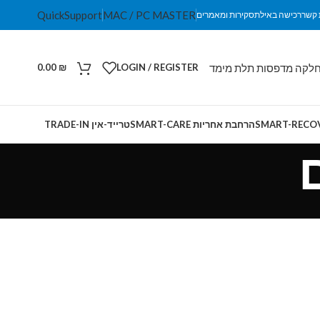
QuickSupport
MAC / PC MASTER
 קשר
רכישה באילת
סקירות ומאמרים
לקה מדפסות תלת מימד
0.00
₪
LOGIN / REGISTER
הרחבת אחריות SMART-CARE
טרייד-אין TRADE-IN