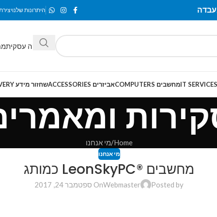
היתרונות שלנו
יצירת
מחלקה עסקית
מח
מחשבים COMPUTERS
אביזרים ACCESSORIES
שחזור מידע SMART-RECOVERY
קירות ומאמרים
Home
מי אנחנו
מי אנחנו
מחשבים ®LeonSkyPC כמותג
Posted by
Webmaster
On ספטמבר 24, 2017