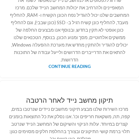
שדרוג ללפטופים או למחשבים ניידים מאפשר לשפר את
המאפיינים ולהרחיב את יכולות המחשב הנייד שלכם. מרכז
המחשבים שלנו יכול להגדיל נפח הכונן הקשיח ו- RAM, להחליף
מעבד, להחליף כונן קשיח רגיל ב- SSD (כונן שבבי), וגם להחליף
כונן אופטי לא תקין בחדש, ובנוסף אנו מבצעים החלפה של
ממשקים אלחוטיים, מסך ומנוע הכונן. בנוסף, הטכנאים שלנו
יכולים להגדיר ולהתקין מחדש את מערכת ההפעלה Windows,
להתאים את הדרייברים הדרושים ולייעל עבודה של התוכנות
הדרושות.
CONTINUE READING
תיקון מחשב נייד לאחר הרטבה
מרכז השירות שלנו מבצע תיקוני מחשבים ניידים שנרטבו במים,
קפה, תה, משקאות חריפים וכו'. אנו נסלק את כל התוצאות בזמנים
קצרים במיוחד. עלות הניקוי והשיקום של המחשב הנייד שנרטב
תלוי ברמת קושי התיקונים ובצורך בהחלפת חלקים מסוימים כגון:
מקלדת, כונן קשיח וכו'..