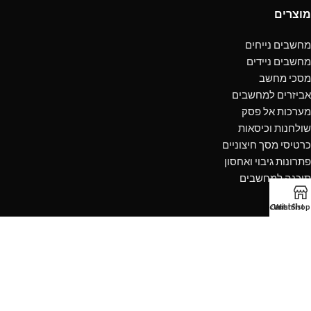
מוצרים
מחשבים נייחים
מחשבים ניידים
מסכי מחשב
אביזרים למחשבים
מערכות אל פסק
שולחנות וכיסאות
כרטיסי מסך חיצוניים
פתרונות גיבוי ואחסון
תוכנה למחשבים
מידע
My account
Cart
Wishlist
Shop
שירות לקוחות
אודות החברה
היתרונות שלנו
שירות ואחריות
ביטולים והחזרות