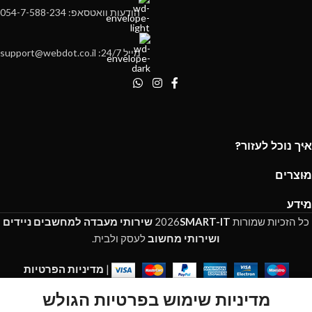
הודעות וואטסאפ: 054-7-588-234
מייל 24/7: support@webdot.co.il
איך נוכל לעזור?
מוצרים
מידע
כל הזכיות שמורות
SMART-IT
2026
שירותי מעבדה למחשבים ניידים
ושירותי מחשוב
לעסק ולבית.
|
מדיניות הפרטיות
מדיניות שימוש בפרטיות הגולש
My account
Cart
Wishlist
Shop