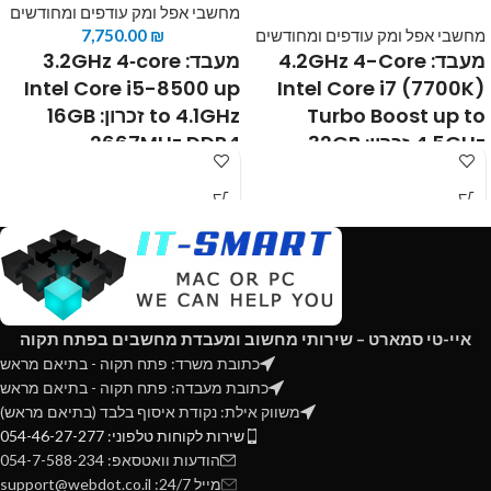
מחשבי אפל ומק עודפים ומחודשים
מחשבי אפל ומק עודפים ומחודשים
₪
7,750.00
מעבד:
4.2GHz 4-Core
מעבד:
3.2GHz 4‑core
Intel Core i5-8500 up
Intel Core i7 (7700K)
Turbo Boost up to
to 4.1GHz
זכרון:
16GB
4.5GHz
זכרון:
32GB
2667MHz DDR4
2400MHz DDR4
memory
דיסק:
SSD
memory
דיסק:
1TB SSD
512GB
כרטיס מסך:
ATI
כרטיס מסך:
Radeon Pro
Radeon Pro 570X 4GB
580 8GB
אחריות:
שנה
GDDR5
אחריות:
שנה תנאי
תנאי רכישה: מחשב מחודש
רכישה: מחשב מחודש
איי-טי סמארט – שירותי מחשוב ומעבדת מחשבים בפתח תקוה
כתובת משרד: פתח תקוה - בתיאם מראש
כתובת מעבדה: פתח תקוה - בתיאם מראש
משווק אילת: נקודת איסוף בלבד (בתיאם מראש)
שירות לקוחות טלפוני: 054-46-27-277
הודעות וואטסאפ: 054-7-588-234
מייל 24/7: support@webdot.co.il