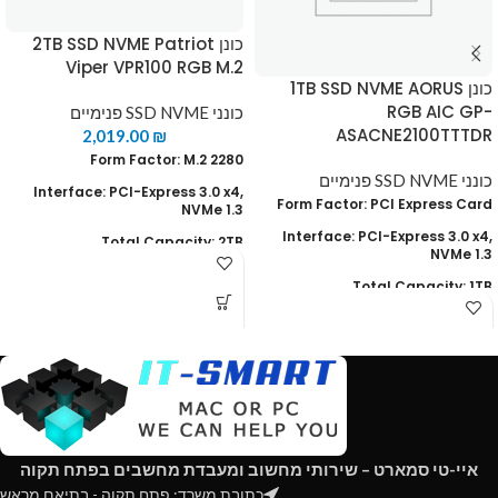
כונן 2TB SSD NVME Patriot
Viper VPR100 RGB M.2
כונן 1TB SSD NVME AORUS
RGB AIC GP-
כונני SSD NVME פנימיים
ASACNE2100TTTDR
2,019.00
₪
Form Factor: M.2 2280
כונני SSD NVME פנימיים
Interface: PCI-Express 3.0 x4,
Form Factor: PCl Express Card
NVMe 1.3
Interface: PCI-Express 3.0 x4,
Total Capacity: 2TB
NVMe 1.3
Warranty: Limited 5-years
Total Capacity: 1TB
Read Speed : up to 3300 MB/s
Read Speed : up to 3480 MB/s
Write speed : up to 2900 MB/s
Write speed : up to 3080 MB/s
TRIM & S.M.A.R.T supported
TRIM & S.M.A.R.T supported
RGB APP syn-up
(AES 256-bit Hardware
Encryption Self-Encrypting Drive
(SED
איי-טי סמארט – שירותי מחשוב ומעבדת מחשבים בפתח תקוה
כתובת משרד: פתח תקוה - בתיאם מראש