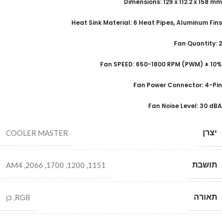
Dimensions: 129 x 112.2 x 158 mm
Heat Sink Material: 6 Heat Pipes, Aluminum Fins
Fan Quantity: 2
Fan SPEED: 650-1800 RPM (PWM) ± 10%
Fan Power Connector: 4-Pin
Fan Noise Level: 30 dBA
יצרן
COOLER MASTER
תושבת
AM4
,
2066
,
1700
,
1200
,
1151
תאורה
RGB
,
כן