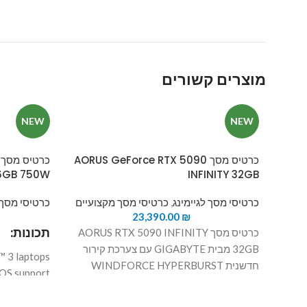
מוצרים קשורים
NEW
NEW
כרטיס מסך AORUS GeForce RTX 5090
16GB 750W
INFINITY 32GB
כרטיסי מסך לגיימינג
,
כרטיסי מסך מקצועיים
כרטיסי מסך 
23,390.00
₪
תכונות:
כרטיס מסך AORUS RTX 5090 INFINITY
32GB מבית GIGABYTE עם צערכת קירור
 3 laptops
חדשנית WINDFORCE HYPERBURST
OS support
ועיצוב מיוחד.
אין תמיכה במחשבי Mac עם
6GB GDDR7