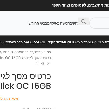
בנה מחשב
רכישה באילת
מבצעי החודש
LAPT
מסכים MONITORS
ציוד הקפי ACCESSORIES
חומרה למחשב – HARDWARE
עמוד הבית
רכיבי חומרה, תוכנות
ר
כרטיס מסך לגיימינג Galax RTX 5080 Black 1-Click OC 16GB
lick OC 16GB
מ
לאי מוגבל