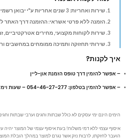
1. שירות ואחריות: 3
שנים אחריות ע"י יבואן רשמי
2. הזמנה ללא פרטי אשראי: ההזמנה דרך האתר לא מחייבת אתכם להזין פרטי אשראי. את פרטי האשראי נבקש מכם טלפונית בזמן שבנבדוק מלאי עם נציג שלנו.
3. שירות לקוחות מקצועי, מחירים אטרקטיביים, זמינות במלאי וזמני אספקה מהירים כולל שירותי משלוח עד הבית (בתשלום)!
3. שירותי תחזוקה ותמיכה ממומחים במחשבים ורשתות תחת גג אחד!
איך לקנות?
– אפשר להזמין דרך טופס הזמנת און-ליין
– אפשר להזמין בטלפון: 054-46-27-277 – שעות וימי הזמנה: ימים א´-ה´ בין השעות 09:00 – 17:00
הימים הינם ימי עסקים לא כולל שבתות וחגים וערבי שבתות וחגים
איסוף עצמי ללא דמי משלוח! בעת איסוף עצמי של המוצר יהיה ע
הועבר לחזקתו, לרבות נזק אשר נגרם למוצר במהלך הובלת המוצר