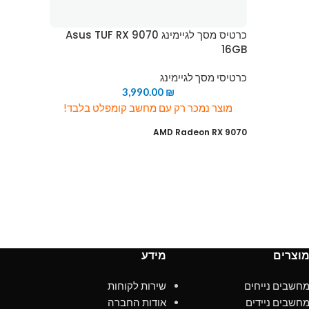
כרטיס מסך לגיימינג Asus TUF RX 9070
C 24GB
16GB
כרטיסי מסך לגיימינג
כרטיסי מ
3,990.00
₪
מוצר נמכר רק עם מחשב קומפלט בלבד!
מוצ
7900 XTX
AMD Radeon RX 9070
Hardware
PCB Form: ATX
ytracing
PCI-Express 4.0 Support
solution
chnology
16GB GDDR6 256-bit memory interface
orm: ATX
Protection Back Plate
 Support
Core Clock: 2525 MHz
וצרים
מידע
nterface
Recommended PSU: 750W
ck Plate
חשבים נייחים
שירות לקוחות
Power Connectors: 2x 8-Pin
חשבים ניידים
אודות החברה
2525 MHz