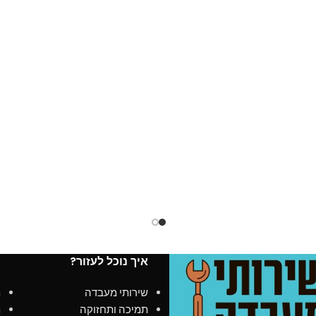
750W po
בחיבור Thunderbolt™ 5
היות מעודכן לגירסה אחרונה שח
Window
איך נוכל לעזור?
מ
שירותי מעבדה
מ
תמיכה ותחזוקה
מ