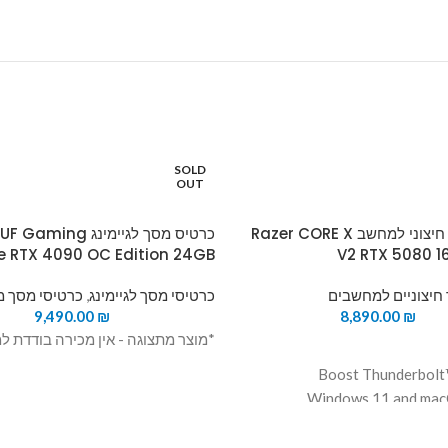
SOLD
OUT
כרטיס מסך חיצוני למחשב Razer CORE X
כרטיס מסך לגיימינג ing
e RTX 4090 OC Edition 24GB
V2 RTX 5080 
חיצוניים למחשבים
כרטיסי מסך לגיימינג
,
כרטיסי מסך מ
9,490.00
₪
8,890.00
₪
*מוצר מתצוגה - אין מכירה בודדת למ
Boost Thunderbolt™
Windows 11 and mac
 מעבד M1 ויותר
NVIDIA RTX 5080 1