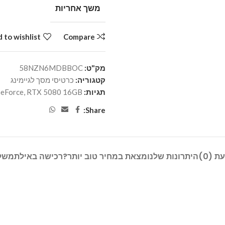
משך אחריות
 to wishlist
Compare
מק"ט:
58NZN6MDBBOC
קטגוריה:
כרטיסי מסך לגיימינג
תגיות:
RTX 5080 16GB
,
eForce
Share:
ת (0)
היתרונות שלנו
מצאת במחיר טוב יותר?
רכישה באילת
משל