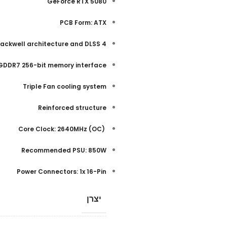
GeForce RTX 5080
PCB Form: ATX
lackwell architecture and DLSS 4
GDDR7 256-bit memory interface
Triple Fan cooling system
Reinforced structure
(OC) Core Clock: 2640MHz
Recommended PSU: 850W
Power Connectors: 1x 16-Pin
יצרן