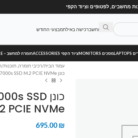
בנה מחשב
רכישה באילת
מבצעי החודש
LAPT
מסכים MONITORS
ציוד הקפי ACCESSORIES
חומרה למחשב – HARDWARE
עמוד הבית
רכיבי חומרה, תוכנות
ר
כונן Gigabyte AORUS 1TB 7000s SSD M.2 PCIE NVMe
כונן s SSD
2 PCIE NVMe
695.00
₪