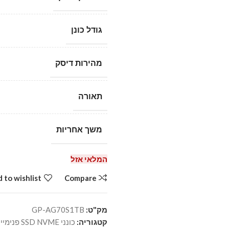
גודל כונן
מהירות דיסק
תאורה
משך אחריות
המלאי אזל
 to wishlist
Compare
מק"ט:
GP-AG70S1TB
קטגוריה:
כונני SSD NVME פנימיים