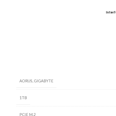
Interf
AORUS
,
GIGABYTE
1TB
PCIE M.2