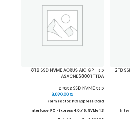
2TB S-
כונן 8TB SSD NVME AORUS AIC GP-
ל
ATX
ASACNE6800TTTDA
כונני SSD NVME פנימיים
לוח אם
,
4
8,090.00
₪
 2nd Gen
Form Factor: PCl Express Card
n Ryzen™
 1st Gen
Interface: PCI-Express 4.0 x16, NVMe 1.3
Inter
raphics/
Graphics
Total Capacity: 8,000GB
ocessors
. Read Speed: up to 15,000 MB