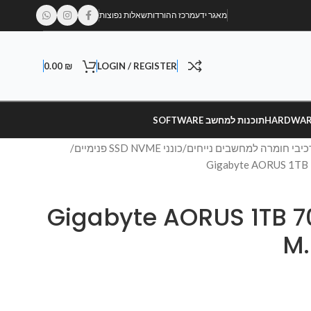
מאגר ידע
מרכז ההורדות
שאלות נפוצות
0.00
₪
LOGIN / REGISTER
תוכנות למחשב SOFTWARE
כיבי חומרה למחשבים נייחים
כונני SSD NVME פנימיים
Gigabyte AORUS 1TB 7000
M.