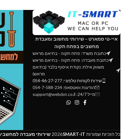
to 500 MB/s
resolution - RGB fusion – 16.7M
customizable color lighting - 4PCI-E slot -
 to 380 MB/s
NAND Flash
T supported
איי-טי סמארט – שירותי מחשוב ומעבדת
מחשבים בפתח תקוה
כתובת משרד: פתח תקוה - בתיאם מראש
כתובת מעבדה: פתח תקוה - בתיאם מראש
משווק אילת: נקודת איסוף בלבד (בתיאם
מראש)
שירות לקוחות טלפוני: 054-46-27-277
הודעות וואטסאפ: 054-7-588-234
מייל 24/7: support@webdot.co.il
כל הזכיות שמורות
SMART-IT
2026
שירותי מעבדה למחשבים 