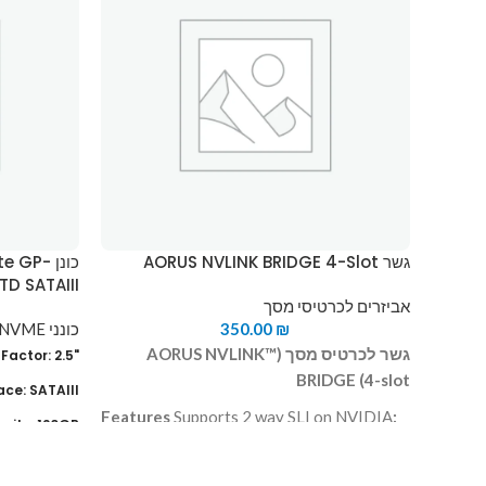
גשר AORUS NVLINK BRIDGE 4-Slot
כונן GP
D SATAIII
אביזרים לכרטיסי מסך
₪
350.00
כונני SSD NVME פנימיים
גשר לכרטיס מסך (AORUS NVLINK™
"Form Factor: 2.5
BRIDGE (4-slot
ace: SATAIII
Supports 2 way SLI on NVIDIA
:Features
city: 120GB
Geforce RTX 2080 Ti/2080 series
ar or 75TBW
graphics card - Optimized for 4K+