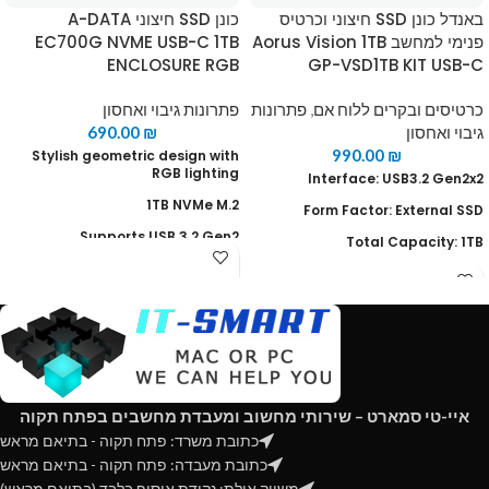
באנדל כונן SSD חיצוני וכרטיס
כונן SSD חיצוני A-DATA
פנימי למחשב Aorus Vision 1TB
EC700G NVME USB-C 1TB
ENCLOSURE RGB
GP-VSD1TB KIT USB-C
כרטיסים ובקרים ללוח אם
,
פתרונות
פתרונות גיבוי ואחסון
גיבוי ואחסון
₪
690.00
990.00
₪
Stylish geometric design with
RGB lighting
Interface: USB3.2 Gen2x2
1TB NVMe M.2
Form Factor: External SSD
Supports USB 3.2 Gen2
Total Capacity: 1TB
Works with latest game consoles
NAND: 3D TLC NAND Flash
Multiple platform support
Read speed: Up to 2,000 MB/s
Write speed: Up to 2,000 MB/s
ASMedia ASM3242 USB 3.2 Gen
2x2 controllers
איי-טי סמארט – שירותי מחשוב ומעבדת מחשבים בפתח תקוה
Sopport: PCIe x4, x8, x16 slot
כתובת משרד: פתח תקוה - בתיאם מראש
כתובת מעבדה: פתח תקוה - בתיאם מראש
משווק אילת: נקודת איסוף בלבד (בתיאם מראש)