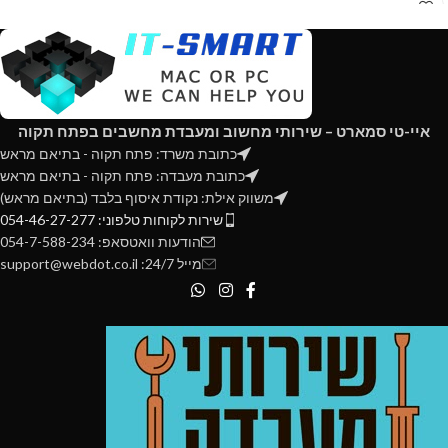
- בדיקה לדיסק או כונן
- בדיקה לזיכרונות
- בדיקה ויזואלית ללוח האם
- בדיקת מתחים לספק הכוח
- בדיקת טמפרטורה וקירור המעבד
- ניקוי מאבק (ללא החלפת
איי-טי סמארט – שירותי מחשוב ומעבדת מחשבים בפתח תקוה
מאווררים למארז אוו מאוורר
כתובת משרד: פתח תקוה - בתיאם מראש
למעבד ועוד…)
כתובת מעבדה: פתח תקוה - בתיאם מראש
- בדיקה כללית למערכת הפעלה
משווק אילת: נקודת איסוף בלבד (בתיאם מראש)
- בדיקה כללית לתוכנת אנטי וירוס
שירות לקוחות טלפוני: 054-46-27-277
- בדיקה לוירוסים
הודעות וואטסאפ: 054-7-588-234
מייל 24/7: support@webdot.co.il