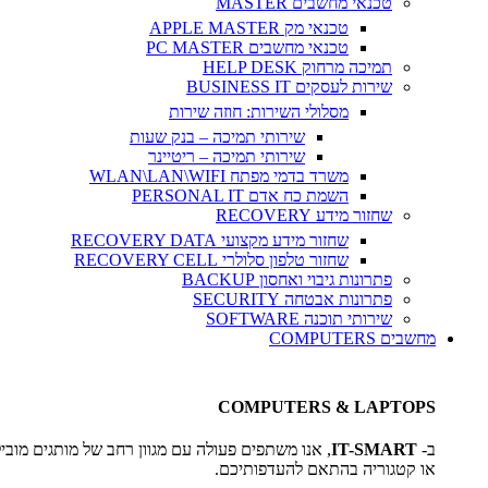
טכנאי מחשבים MASTER
טכנאי מק APPLE MASTER
טכנאי מחשבים PC MASTER
תמיכה מרחוק HELP DESK
שירות לעסקים BUSINESS IT
מסלולי השירות: חוזה שירות
שירותי תמיכה – בנק שעות
שירותי תמיכה – ריטיינר
משרד בדמי מפתח WLAN\LAN\WIFI
השמת כח אדם PERSONAL IT
שחזור מידע RECOVERY
שחזור מידע מקצועי RECOVERY DATA
שחזור טלפון סלולרי RECOVERY CELL
פתרונות גיבוי ואחסון BACKUP
פתרונות אבטחה SECURITY
שירותי תוכנה SOFTWARE
מחשבים COMPUTERS
COMPUTERS & LAPTOPS
ב-
IT-SMART
, אנו משתפים פעולה עם מגוון רחב של מותגים מוביל
או קטגוריה בהתאם להעדפותיכם.