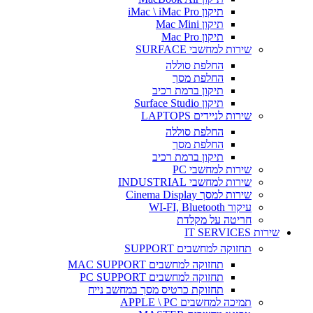
תיקון iMac \ iMac Pro
תיקון Mac Mini
תיקון Mac Pro
שירות למחשבי SURFACE
החלפת סוללה
החלפת מסך
תיקון ברמת רכיב
תיקון Surface Studio
שירות לניידים LAPTOPS
החלפת סוללה
החלפת מסך
תיקון ברמת רכיב
שירות למחשבי PC
שירות למחשבי INDUSTRIAL
שירות למסך Cinema Display
עיקור WI-FI, Bluetooth
חריטה על מקלדת
שירות IT SERVICES
תחזוקה למחשבים SUPPORT
תחזוקה למחשבים MAC SUPPORT
תחזוקה למחשבים PC SUPPORT
תחזוקת כרטיס מסך במחשב נייח
תמיכה למחשבים APPLE \ PC