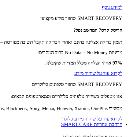
למידע נוסף
SMART RECOVERY שחזור מידע מקצועי
הדיסק קרס? המחשב נפל?
תזמין בדיקה אצלינה בחינם ואחרי הבדיקה תקבל תשובה מפורטת – מה
מדיניות No Data = No Money ברוב המקרים!
97% אחוזי הצלחה מכלל המדיות שקיבלנו.
לקרוא עוד על שחזור מידע
SMART RECOVERY שחזור טלפונים סלולריים
אנו מטפלים בשחזור טלפונים סלולריים וסמארטפונים הבאים:
מכשירי iPhone, Samsung, Oppo, Asus, Blackberry, Sony, Meizu, Huawei, Xiaomi, OnePlus ועוד. אנו מטפלים בכל סוגי מערכות ההפעלה כולל IOS, ANDROID וכן מערכות הפעלה נוספות.
לקרוא עוד על שחזור מידע סלולרי
הרחבת אחריות SMART-CARE
הרחבת אחריות למחשבים ניידים