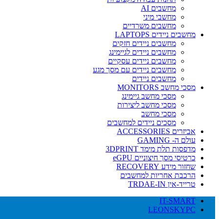
מחשבים AI
מחשבי מיני
מחשבים משרדיים
מחשבים ניידים LAPTOPS
מחשבים ניידים חזקים
מחשבים ניידים לגיימינג
מחשבים ניידים עסקיים
מחשבים ניידים עם מסך מגע
מחשבים ניידים
מסכי מחשב MONITORS
מסכי מחשב גיימינג
מסכי מחשב ליצירות
מסכי מחשב
מסכים ניידים למחשבים
אביזרים ACCESSORIES
עולם ה- GAMING
מדפסות תלת מימד 3DPRINT
כרטיסי מסך חיצוניים eGPU
שחזור מידע RECOVERY
הרכבת אחריות למחשבים
טרייד-אין TRDAE-IN
IT-SMART
LEONSKYPC