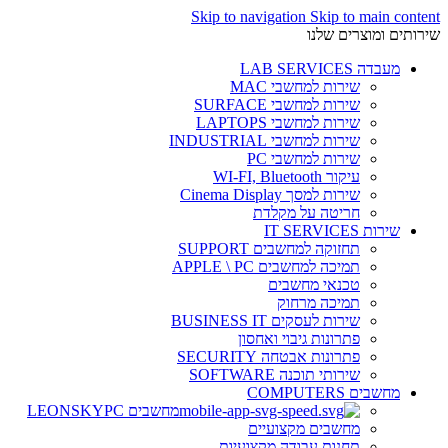
Skip to navigation
Skip to main content
שירותים ומוצרים שלנו
מעבדה LAB SERVICES
שירות למחשבי MAC
שירות למחשבי SURFACE
שירות למחשבי LAPTOPS
שירות למחשבי INDUSTRIAL
שירות למחשבי PC
עיקור WI-FI, Bluetooth
שירות למסך Cinema Display
חריטה על מקלדת
שירות IT SERVICES
תחזוקה למחשבים SUPPORT
תמיכה למחשבים APPLE \ PC
טכנאי מחשבים
תמיכה מרחוק
שירות לעסקים BUSINESS IT
פתרונות גיבוי ואחסון
פתרונות אבטחה SECURITY
שירותי תוכנה SOFTWARE
מחשבים COMPUTERS
מחשבים LEONSKYPC
מחשבים מקצועיים
תחנות עבודה מקצועיות