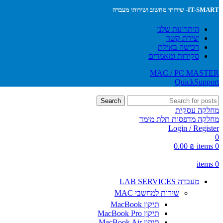
IT-SMART- שירותי מחשוב ושירותי מעבדה
היתרונות שלנו
יצירת קשר
רכישה באילת
סקירות ומאמרים
MAC / PC MASTER
QuickSupport
Search
מחלקה עסקית
מחלקה מדפסות תלת מימד
Login / Register
0
0.00
₪
items
0
items
0
מעבדה LAB SERVICES
שירות למחשבי MAC
תיקון MacBook
תיקון MacBook Pro
תיקון MacBook Air