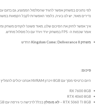
נדירים מאוד, יש לנו בעיה, כלומר האפשרות לקבל הקפאות במשחק. ניתן לראות זאת במש
אומר שכמות ה- FPS במשחק יורד ויורד עם כל מסלול מחדש.
משחק Kingdom Come: Deliverance II
החדש
סיכום:
היום כרטיסי מסך עם 8GB זיכרון NVRAM אנחנו יכולים להמליץ רק לגיימינג במסך FHD עד 165-180HZ. דגמים שאנחנו ממליצים לפי מלאי ומחירים בשוק:
RX 7600 8GB
RTX 4060 8GB
RTX 5060 TI 8GB –
לא מומלץ
בכלל לרכישה כי גירסה עם 16GB עולה יותר בן 230-350 שח מהגירסה עם 8GB. אז עדיף כבר להשקיע קצת יותר ולקבל כרטיס מסך שלא מגביל אותך במשחקים ובעתיד.