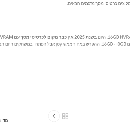
בשנת 2025 אין כבר מקום לכרטיסי מסך עם 8GB NVRAM
מדוע כונני SSD NVMe ישפר