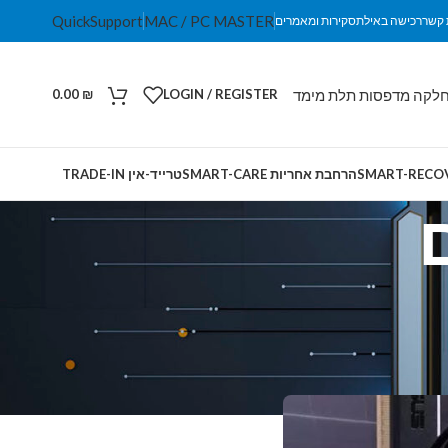
QuickSupport
MAC / PC MASTER
 קשר
רכישה באילת
סקירות ומאמרים
לקה מדפסות תלת מימד
0.00
₪
LOGIN / REGISTER
הרחבת אחריות SMART-CARE
טרייד-אין TRADE-IN