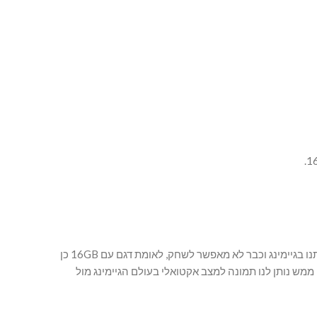
בנוסף, כדי לראות את העבודה של DLSS מול כרטיס מסך RTX 5060 TI עלינו רזולוציה עד UHD (4K) וראוים שדגם עם 8GB בכלל מגביל אותנו בגיימינג וכבר לא מאפשר לשחק, לאומת דגם עם 16GB כן
, אבל כדוגמא טובה למבחן הביצועים שלנו זה ממש נותן לנו תמונה למצב אקטואלי בעולם הגיימינג מול