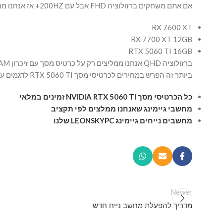
אם אתם משחקים ברזולוציה FHD אבל עם 200HZ+ אז אנחנו ממליצים כרטיסי מסך מדגמים הבאים:
RX 7600 XT
RX 7700 XT 12GB
RTX 5060 TI 16GB
ברזולוציה QHD אנחנו ממליצים רק על כרטיס מסך עם זיכרון 16GB NVRAM. היום
ביותר זה הפרש במחירים לכרטיסי מסך RTX 5060 TI לדגמים עם 8GB ו- 16GB. ההפרש במחיר ממש קטן אבל הפתרון במשחקים היום הברה יותר משמעותי.
כל הכרטיסי מסך NVIDIA RTX 5060 TI זמינים במלאי
מחשבי גיימינג שאנחנו ממלצים לפי תקציב
מחשבים נייחים גיימינג LEONSKYPC שלנו
Newer
מדריך להפעלת מחשב נייח חדש