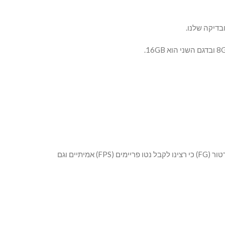
ובדיקה שלנו.
בטסט שלנו השתמשנו ב- 10 משחקים שונים וכולם בדקנו ברזולוציה QHD (2K) במצב DLSS פעיל וללא DLSS. גם לא השתמשנו בפריים ג'נרטור (FG) כי רצינו לקבל נטו פריימים (FPS) אמיתיים וגם