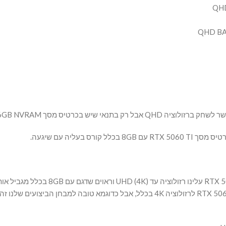
נותן לנו פתרון לשחק. כמובן אנחנו לא ממליתים כרטיס מסך RTX 5060 TI לרזולוציה 4K בכלל