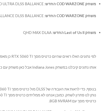
משחק COD WARZONE החדש
: QHD ULTRA DLSS BALLANCE
משחק COD WARZONE החדש
: QHD BALLANCE DLSS BALLANCE
משחק Last of Us II החדש
: QHD MAX DLAA
לפי נתונים האלו רואים שהיום כרטיס מסך RTX 5060 TI כן מאפשר לשחק ברזולוציה QHD אבל רק בתנאי שיש בכרטיס מסך 16GB NVRAM.
אותו נתונים קיבלנו במשחק Indiana Jones אבל כאן משחק עם כרטיס מסך RTX 5060 TI עם 8GB בכלל קורס בעליה עם שיגעה.
כרטיסי מסך עם 8GB NVRAM.