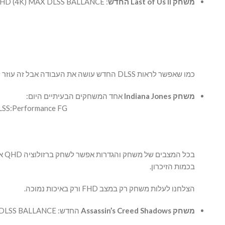
משחק Last of Us II החדש
: UHD (4K) MAX DLSS BALLANCE
כמו שאפשר לראות DLSS החדש עושה את העבודה אבל זה עוזר לנו רק במצב שי שלנו כרטיס מסך עם 16GB NVRAM. עם דגם 8GB בכלל אין סיכוי למשחק ברזולוציה UHD (4K).
משחק Indiana Jones
אחד המשחקים הבעיתיים היום:
LSS:Performance FG
בכמות הזיכרון.
הצלחנו לעלות משחק רק במצב FHD ורק באיכות נמוכה.
משחק Assassin’s Creed Shadows
החדש: QHD HIGH DLSS BALLANCE