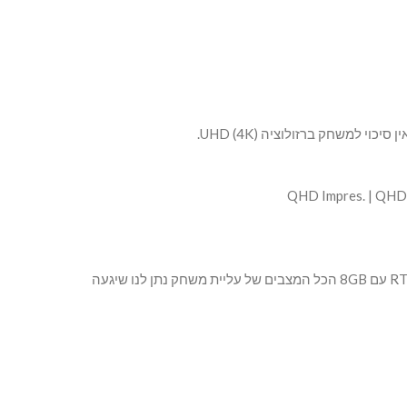
QHD Impres. | QHD
בכל המצבים של משחק והגדרות אפשר לשחק ברזולוציה QHD אבל רק עם דגם שיש 16GB NVRAM בכרטיס מסך. כרטיס מסך RTX 5060 TI עם 8GB הכל המצבים של עליית משחק נתן לנו שיגעה