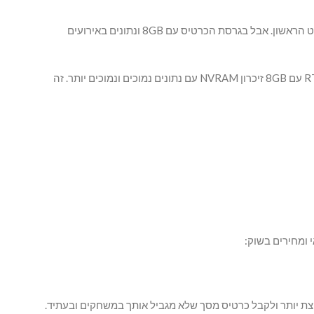
לפי נתונים במשחק אפשר להגיד שהסלסול הממוצע, גם בדגם עם 16GB וגם בדגם עם 8GB נותנים לנו את האפשרות לשחק ללא בעיות במבט הראשון. אבל בגרסת הכרטיס עם 8GB ונתונים באירועים
איך אפשר לחזק את הסיכום שלנו, מאוד פשוט! לוקחים משחק ומשחקים במסלול אחד בערך שעה ומקבלים תוצאות שונות בדגם RTX 5060 TI עם 8GB זיכרון NVRAM עם נתונים נמוכים ונמוכים יותר. זה