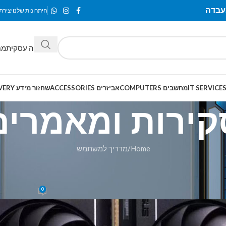
היתרונות שלנו
יצירת
מחלקה עסקית
מח
מחשבים COMPUTERS
אביזרים ACCESSORIES
שחזור מידע SMART-RECOVERY
קירות ומאמרים
Home
מדריך למשתמש
מדריך למשתמש
 של כרטיסי המסך עם 8GB מגיע לסיומו
0
Posted by
Webmaster
On אפריל 7, 2025