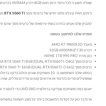
שאלה חשובה לכל גיימר היום האם 8GB זיכרון NVRAM בכרטיס מסך עדיים מספיק בשנת 2025 במחשב גיימינג.
בימים האלו קיבלנו מלאי חדש של כרטיסי מסך
RTX 5060 TI
מבית NVIDIA 
למבחן שלנו אנחנו בחרנו בשתי גירסאות של כרטיס מסך שהם זההים בהכל חוץ מכמות הזיכרון (NVRAM) בכרט
מפרט שלנו למחשב בטסט:
מעבד AMD R7-9800X3D
זיכרון 32GB 6000MHZ C30
כונן מהיר NVME 1TB 990 PRO
כרטיס מסך NVIDIA RTX 5060 TI 8GB (DUAL-RTX5060TI-O8G)
כרטיס מסך NVIDIA RTX 5060 TI 16GB (DUAL-RTX5060TI-O16G)
שמפעילים פריים ג'נרטור אז אירועים קטנים ונדירים גודלים, שז
יש גם כמה משחקים שבדקנו ברזולוציה UHD (4K) כדי להסביר עד כמה היום כמות זיכרון ה- NVRAM חשוב בכרטיס מסך.
אז נדבר כאן על נקודות החושבות ביותר על מצב תוצאות במשחקים שכבר היום דורשות RAM