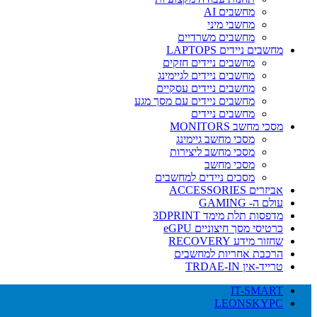
מחשבים AI
מחשבי מיני
מחשבים משרדיים
מחשבים ניידים LAPTOPS
מחשבים ניידים חזקים
מחשבים ניידים לגיימינג
מחשבים ניידים עסקיים
מחשבים ניידים עם מסך מגע
מחשבים ניידים
מסכי מחשב MONITORS
מסכי מחשב גיימינג
מסכי מחשב ליצירות
מסכי מחשב
מסכים ניידים למחשבים
אביזרים ACCESSORIES
עולם ה- GAMING
מדפסות תלת מימד 3DPRINT
כרטיסי מסך חיצוניים eGPU
שחזור מידע RECOVERY
הרכבת אחריות למחשבים
טרייד-אין TRDAE-IN
IT-SMART
LEONSKYPC