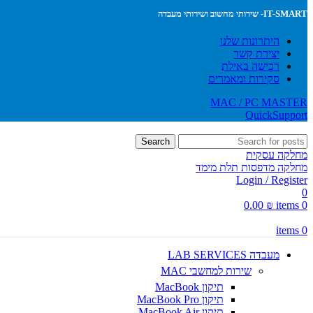
IT-SMART- שירותי מחשוב ושירותי מעבדה
היתרונות שלנו
יצירת קשר
רכישה באילת
סקירות ומאמרים
MAC / PC MASTER
QuickSupport
Search
מחלקה עסקית
מחלקה מדפסות תלת מימד
Login / Register
0
0.00
₪
items
0
items
0
מעבדה LAB SERVICES
שירות למחשבי MAC
תיקון MacBook
תיקון MacBook Pro
תיקון MacBook Air