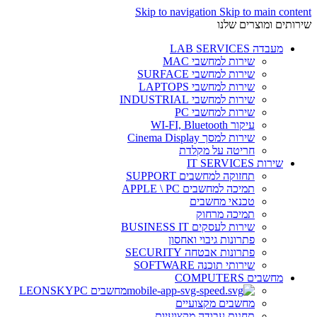
Skip to navigation
Skip to main content
שירותים ומוצרים שלנו
מעבדה LAB SERVICES
שירות למחשבי MAC
שירות למחשבי SURFACE
שירות למחשבי LAPTOPS
שירות למחשבי INDUSTRIAL
שירות למחשבי PC
עיקור WI-FI, Bluetooth
שירות למסך Cinema Display
חריטה על מקלדת
שירות IT SERVICES
תחזוקה למחשבים SUPPORT
תמיכה למחשבים APPLE \ PC
טכנאי מחשבים
תמיכה מרחוק
שירות לעסקים BUSINESS IT
פתרונות גיבוי ואחסון
פתרונות אבטחה SECURITY
שירותי תוכנה SOFTWARE
מחשבים COMPUTERS
מחשבים LEONSKYPC
מחשבים מקצועיים
תחנות עבודה מקצועיות