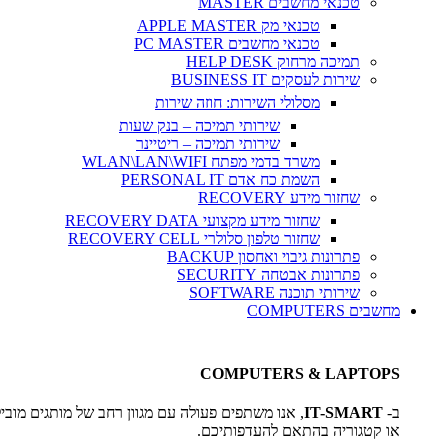
טכנאי מחשבים MASTER
טכנאי מק APPLE MASTER
טכנאי מחשבים PC MASTER
תמיכה מרחוק HELP DESK
שירות לעסקים BUSINESS IT
מסלולי השירות: חוזה שירות
שירותי תמיכה – בנק שעות
שירותי תמיכה – ריטיינר
משרד בדמי מפתח WLAN\LAN\WIFI
השמת כח אדם PERSONAL IT
שחזור מידע RECOVERY
שחזור מידע מקצועי RECOVERY DATA
שחזור טלפון סלולרי RECOVERY CELL
פתרונות גיבוי ואחסון BACKUP
פתרונות אבטחה SECURITY
שירותי תוכנה SOFTWARE
מחשבים COMPUTERS
COMPUTERS & LAPTOPS
ב-
IT-SMART
, אנו משתפים פעולה עם מגוון רחב של מותגים מוביל
או קטגוריה בהתאם להעדפותיכם.