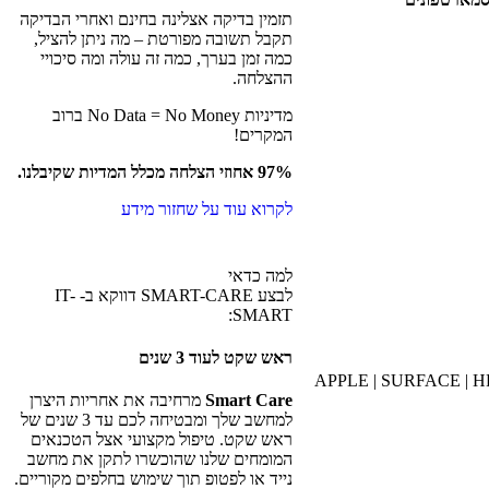
תזמין בדיקה אצלינה בחינם ואחרי הבדיקה
תקבל תשובה מפורטת – מה ניתן להציל,
כמה זמן בערך, כמה זה עולה ומה סיכויי
ההצלחה.
מדיניות No Data = No Money ברוב
המקרים!
97% אחוזי הצלחה מכלל המדיות שקיבלנו.
לקרוא עוד על שחזור מידע
למה כדאי
לבצע SMART-CARE דווקא ב- IT-
SMART:
ראש שקט לעוד 3 שנים
APPLE | SURFACE | H
Smart Care
מרחיבה את אחריות היצרן
למחשב שלך ומבטיחה לכם עד 3 שנים של
ראש שקט. טיפול מקצועי אצל הטכנאים
המומחים שלנו שהוכשרו לתקן את מחשב
נייד או לפטופ תוך שימוש בחלפים מקוריים.