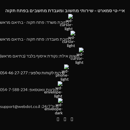
איי-טי סמארט – שירותי מחשוב ומעבדת מחשבים בפתח תקוה
כתובת משרד: פתח תקוה - בתיאם מראש
כתובת מעבדה: פתח תקוה - בתיאם מראש
משווק אילת: נקודת איסוף בלבד (בתיאם מראש)
שירות לקוחות טלפוני: 054-46-27-277
הודעות וואטסאפ: 054-7-588-234
מייל 24/7: support@webdot.co.il