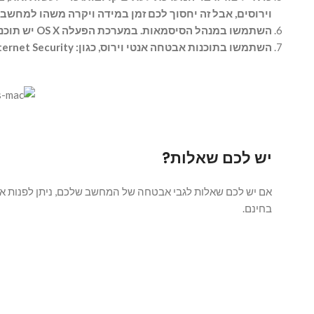
וירוסים, אבל זה יחסוך לכם זמן במידה ויקרה משהו למחשב)
השתמשו במנהל הסיסמאות. במערכת הפעלה OS X יש תוכנה Keychain (מחזיק המפתחות), שמאפשרת לכם לאחסן את כל הסיסמאות שלכם.
השתמשו בתוכנות אבטחה אנטי וירוס, כגון: Internet Security או אנטי וירוס G-Data
יש לכם שאלות?
אם יש לכם שאלות לגבי אבטחה של המחשב שלכם, ניתן לפנות אל
בחינם.