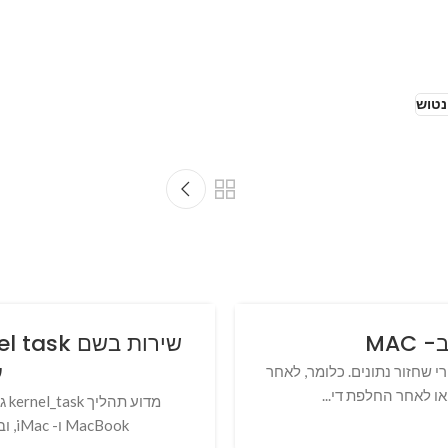
נטוש
MAC
ע
בדרך כלל אחרי שחזור נתונים. כלומר, לאחר
 לאחר החלפת די...
MacBook ו- iMac, ובמיוחד - MacBook Air, לעתים קרובות שמים ל...