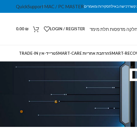
QuickSupport
MAC / PC MASTER
 קשר
רכישה באילת
סקירות ומאמרים
לקה מדפסות תלת מימד
0.00
₪
LOGIN / REGISTER
הרחבת אחריות SMART-CARE
טרייד-אין TRADE-IN