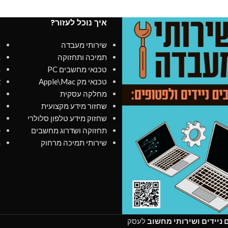
איך נוכל לעזור?
מ
שירותי מעבדה
מ
תמיכה ותחזוקה
מ
טכנאי מחשבים PC
מ
טכנאי מק Apple\Mac
א
מחלקה עסקית
מ
שחזור מידע מקצועית
ש
שחזוק מידע טלפון סלולרי
כ
תחזוקה ושדרוג מחשבים
פ
שירותי תמיכה מרחוק
ת
ניידים ושירותי מחשוב
לעסק