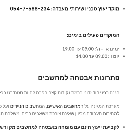
מוקד יעוץ טכני ושירותי מעבדה: 054-7-588-234
המוקדים פעילים בימים:
ימים א' – ה': 09.00 עד 19.00
יום ו':
09.00 עד 14.00
פתרונות אבטחה למחשבים
הגנה בפני קוד זדוני ברמת נקודות קצה הפכה להיות סטנדרט בכל
מערכת המגינה על ה
מחשבים הא
ישיים
, המ
חשבים הניידים
ועל כ
למהירות העבודה מכיוון שאינה צורכת משאבים רבים ומשלבת 
לקביעת ייעוץ חינם עם מומחה באבטחה למחשבים מק ורש