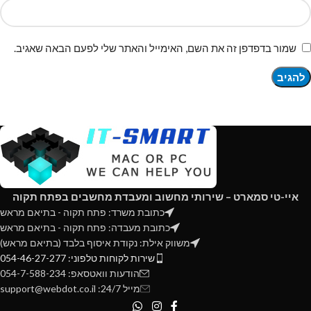
שמור בדפדפן זה את השם, האימייל והאתר שלי לפעם הבאה שאגיב.
איי-טי סמארט – שירותי מחשוב ומעבדת מחשבים בפתח תקוה
כתובת משרד: פתח תקוה - בתיאם מראש
כתובת מעבדה: פתח תקוה - בתיאם מראש
משווק אילת: נקודת איסוף בלבד (בתיאם מראש)
שירות לקוחות טלפוני: 054-46-27-277
הודעות וואטסאפ: 054-7-588-234
מייל 24/7: support@webdot.co.il