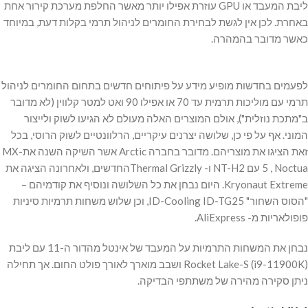
ליבת המעבד או GPU עוזרת אפילו יותר מאשר החלפת מערכת קירור אחת
באחרת. לכן אין לגשת לבחירת החומרים לניהול תרמי בקלות דעת, במיוחד
כאשר מדובר בהמהרה.
לפעמים בחדשות מופיע מידע על פיתוחים חדשים בתחום החומרים לניהול
תרמי עם מוליכות תרמית עד 70 או אפילו 90 ואט למטר קלווין (לא מדובר
ב"מתכת נוזלית"), אולם המוצרים האלה מעולם לא הגיעו לשוק ולייצור
המוני. אף על פי כן, שלושה יצרנים עיקריים, הרלוונטיים לשוק הרוסי, בכל
זאת הציגו את מוצריהם. מדובר בחברה Arctic אשר השיקה השנה אתMX-
5 , Noctua עם NT-H2 ו- Thermal Grizzlyהחדשים, ולאחרונה הציגה את
Kryonaut Extreme. היום נבחן את כל השלושה ונוסיף את קודמיהם –
"הסוס השחור" ID-Cooling ID-TG25, וכן שלוש משחות תרמיות סיניות
פופולאריות מ- AliExpress.
נבחן את המשחות התרמיות על המעבד של אינטל מהדור ה-11 עם ליבת
Rocket Lake-S (i9-11900K) ושבב מוארך לאורך פולט החום. אך תחילה
ניתן סקירה מהירה של משתתפי הבדיקה.