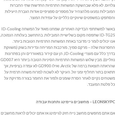
צלזיוס. לא פלא שבהשקת המשחות התרמיות החדשות שתי החברות
המובילות נמנעו מלהצהיר על מספרים ספציפיים אודות הגברת היעילות
והסתפקו במשפטים שיווקיים כלליים על עמידות המוצר.
באשר למשתתפי הבדיקה האחרים, שמחנו מאוד על המשחה ID-Cooling
ID-TG25 שתפסה מקום בשלישיית המובילות. בהתחשב בעלותה הנמוכה,
אנו יכולים לומר כי מדובר באחת המשחות התרמיות הטובות ביותר.
החסרונות שלה – מרקם סמיך, מורכבות המריחה ונדירות בשוק (משווקת
בדרך כלל עם מוצרי ID-Cooling, הן עם קירור במאווררים והן בפתרונות
נוזליים). מבין שלוש המשחות התרמיות הסיניות הטובה ביותר היא GD007
שהראתה תוצאות ברמה של Arctic. ואילו GD900 לא עמדה בציפיות, אך
תתאים בתור תחליף זמני זול. העיקר לא לשכוח למרוח משחה תרמית על
משטחים נקיים לאחר הסרת שומנים ולפזר את החומר בצורה מדויקת על
כל פלטת המעבד.
LEONSKYPC – מחשבים גיימינג ותחנות עבודה
אם אתם מחפשים מחשב נייח חזק לגיימינג אז אתם יכולים לראות מחשבים