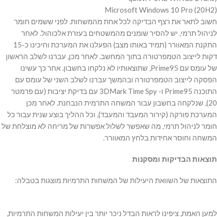
Microsoft Windows 10 Pro (20H2)
חשוב לתאר את רצף הבדיקה לכל אחת מהמשחות. לפני ששמים חומר
לניהול תרמי, יש להסיר שומנים מהמשטחים בעזרת אלכוהול. לאחר
התקנת המאוורר (תמיד באותו מצב) הפעלנו את המערכת וחיכינו כ-15
דקות לייצוב הטמפרטורה בתוך המחשב. לאחר מכן, עברנו לשלב הראשון
של עומס עם Prime95, שתוצאותיו לא נלקחו בחשבון. אחר כך עשינו
הפסקה לייצוב הטמפרטורה ובהמשך עברנו לשלב השני של עומס עם
התוכנה Prime95 ו- 3DMark Time Spy עם בדיקת יציבות (עם פרמטר
20), שנלקחה בחשבון עבור המשחה התרמית הנבחנת. לאחר מכן
המערכת פורקה (קירור המעבד והמעבד), וכל ההליך בוצע שנית עבור כל
חומר לניהול תרמי, מה שאפשר לשלול אפשרות של מריחה לא מוצלחת של
המשחה וחוסר אחידות בלחץ המאוורר.
תוצאות הבדיקות ומסקנות
התוצאות של השוואת היעילות של המשחות התרמיות מוצגות בטבלה:
למען האמת, ציפינו לראות הבדל ניכר יותר בין יעילות המשחות התרמיות,