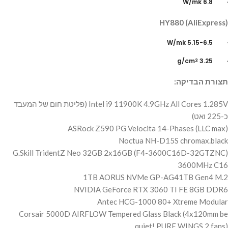
· 6.8 W/mk
HY880 (AliExpress)
· 5.15-6.5 W/mk
· 3.25 g/cm
3
תצורת הבדיקה:
Intel i9 11900K 4.9GHz All Cores 1.285V (פליטת חום של המעבד
כ-225 ואט)
ASRock Z590 PG Velocita 14-Phases (LLC max)
Noctua NH-D15S chromax.black
G.Skill TridentZ Neo 32GB 2x16GB (F4-3600C16D-32GTZNC)
3600MHz C16
1TB AORUS NVMe GP-AG41TB Gen4 M.2
NVIDIA GeForce RTX 3060 TI FE 8GB DDR6
Antec HCG-1000 80+ Xtreme Modular
Corsair 5000D AIRFLOW Tempered Glass Black (4x120mm be
quiet! PURE WINGS 2 fans)