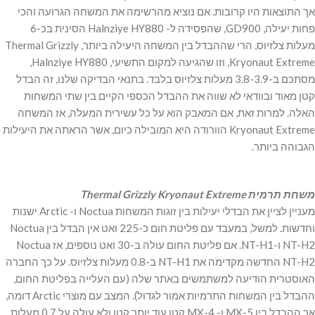
אך התוצאות היו קרובות. אם נוציא מהרשימה את המשחה הגרועה והכי
פחות יעילה, GD900, שהפסידה ל- Halnziye HY880 הסינית בכ-6
מעלות צלזיוס, הרי שההבדל בין המשחה היעילה ביותר, Thermal Grizzly
Kryonaut Extreme, וזו שהגיעה למקום התשיעי, Halnziye HY880,
מסתכם ב-3.8-3.9 מעלות צלזיוס בלבד. בתנאי הבדיקה שלנו, זה הבדל
קטן מאוד ובוודאי לא שווה את ההבדל הכספי הקיים בין שתי המשחות
האלה. למרות זאת, אם המאבק הוא על כל עשירית המעלה, אז המשחה
Kryonaut Extreme הוורודה היא המובילה כיום, אשר הראתה את היעילות
הגבוהה ביותר.
משחת תרמית Thermal Grizzly Kryonaut Extreme
מעניין לציין את הבדלי יעילות בין זוגות המשחות Noctua ו- Arctic ישנות
וחדשות. למשל, במעבד עם פליטת חום כ-225 ואט אין הבדל בין Noctua
NT-H2 ו-NT-H1. אם פליטת החום עולה ב-30 ואט נוספים, אז Noctua
NT-H2 החדשה מקדימה את NT-H1 ב-0.8 מעלות צלזיוס. על כך החברה
האוסטרית הודיעה למשתמשים באתר שלה (עם העלייה בפליטת החום,
ההבדל בין המשחות התרמיות אמור לגדול). המצב עם מוצרי Arctic דומה,
אך ההבדל בין MX-5 ו- MX-4 קטן עוד יותר קטן ולא עולה על 0.7 מעלות